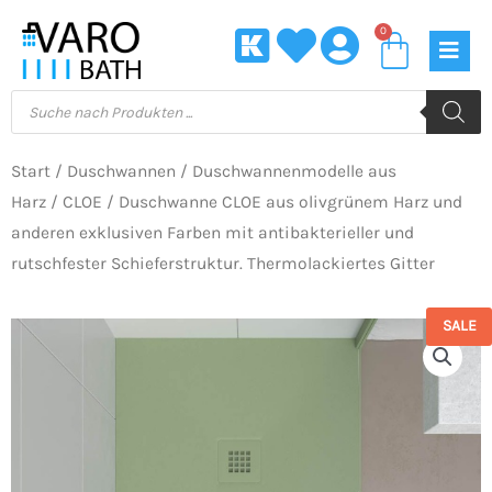
Zum
0
Waren
Inhalt
springen
Products
search
Start
/
Duschwannen
/
Duschwannenmodelle aus
Harz
/
CLOE
/ Duschwanne CLOE aus olivgrünem Harz und
anderen exklusiven Farben mit antibakterieller und
rutschfester Schieferstruktur. Thermolackiertes Gitter
SALE