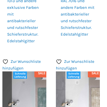
1013 und andere
RAL 7016 und
exklusive Farben
andere Farben mit
mit
antibakterieller
antibakterieller
und rutschfester
und rutschfester
Schieferstruktur.
Schieferstruktur.
Edelstahlgitter
Edelstahlgitter
Zur Wunschliste
Zur Wunschliste
hinzufügen
hinzufügen
SALE
SALE
Schnelle
Schnelle
Lieferung
Lieferung