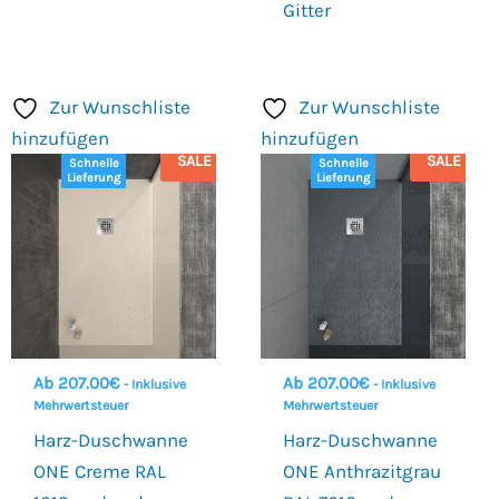
Gitter
Zur Wunschliste
Zur Wunschliste
hinzufügen
hinzufügen
SALE
SALE
Schnelle
Schnelle
Lieferung
Lieferung
Ab
207.00
€
Ab
207.00
€
- Inklusive
- Inklusive
Mehrwertsteuer
Mehrwertsteuer
Harz-Duschwanne
Harz-Duschwanne
ONE Creme RAL
ONE Anthrazitgrau