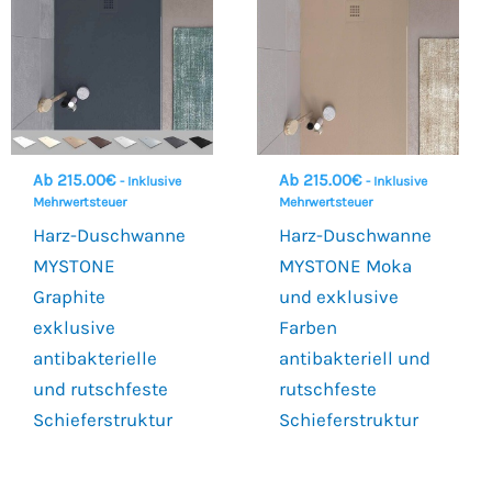
Ab
215.00
€
Ab
215.00
€
- Inklusive
- Inklusive
Mehrwertsteuer
Mehrwertsteuer
Harz-Duschwanne
Harz-Duschwanne
MYSTONE
MYSTONE Moka
Graphite
und exklusive
exklusive
Farben
antibakterielle
antibakteriell und
und rutschfeste
rutschfeste
Schieferstruktur
Schieferstruktur