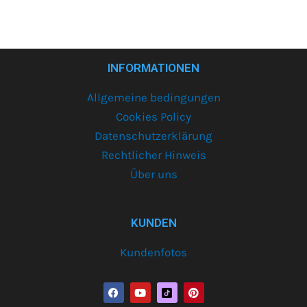
INFORMATIONEN
Allgemeine bedingungen
Cookies Policy
Datenschutzerklärung
Rechtlicher Hinweis
Über uns
KUNDEN
Kundenfotos
F
Y
P
a
o
i