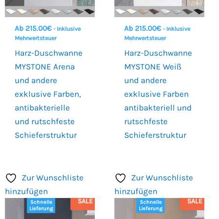
Ab
215.00
€
Ab
215.00
€
- Inklusive
- Inklusive
Mehrwertsteuer
Mehrwertsteuer
Harz-Duschwanne
Harz-Duschwanne
MYSTONE Arena
MYSTONE Weiß
und andere
und andere
exklusive Farben,
exklusive Farben
antibakterielle
antibakteriell und
und rutschfeste
rutschfeste
Schieferstruktur
Schieferstruktur
Zur Wunschliste
Zur Wunschliste
hinzufügen
hinzufügen
SALE
SALE
Schnelle
Schnelle
Lieferung
Lieferung