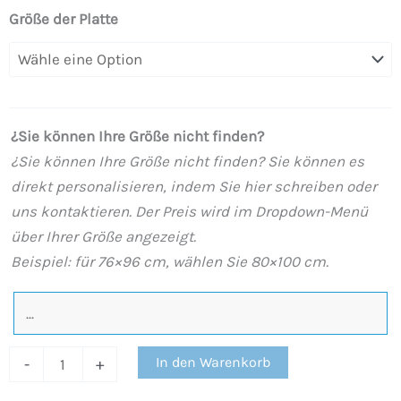
Duschwanne
Größe der Platte
CLOE
aus
olivgrünem
Harz
¿Sie können Ihre Größe nicht finden?
und
¿Sie können Ihre Größe nicht finden? Sie können es
anderen
direkt personalisieren, indem Sie hier schreiben oder
exklusiven
uns kontaktieren. Der Preis wird im Dropdown-Menü
Farben
über Ihrer Größe angezeigt.
mit
Beispiel: für 76×96 cm, wählen Sie 80×100 cm.
antibakterieller
und
rutschfester
Schieferstruktur.
In den Warenkorb
-
+
Thermolackiertes
Gitter