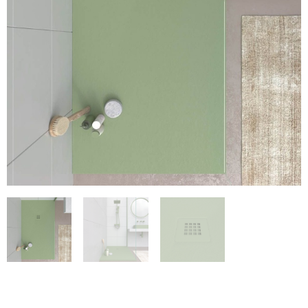
€215
€128.01