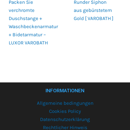
Packen Sie
Runder Siphon
verchromte
aus gebürstetem
Duschstange +
Gold [ VAROBATH ]
Waschbeckenarmatur
+ Bidetarmatur –
LUXOR VAROBATH
INFORMATIONEN
Allgemeine bedingungen
Cookies Policy
Datenschutzerklärung
Rechtlicher Hinweis