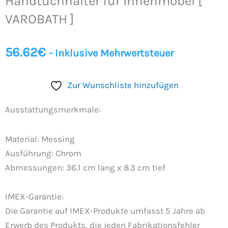
Handtuchhalter für Innenmöbel [
[
VAROBATH
VAROBATH ]
]
Menge
56.62
€
- Inklusive Mehrwertsteuer
Zur Wunschliste hinzufügen
Ausstattungsmerkmale:
Material: Messing
Ausführung: Chrom
Abmessungen: 36.1 cm lang x 8.3 cm tief
IMEX-Garantie:
Die Garantie auf IMEX-Produkte umfasst 5 Jahre ab
Erwerb des Produkts, die jeden Fabrikationsfehler