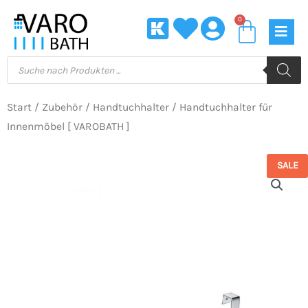
Zum
0
Waren
Inhalt
springen
Products
search
Start
/
Zubehör
/
Handtuchhalter
/ Handtuchhalter für
Innenmöbel [ VAROBATH ]
SALE