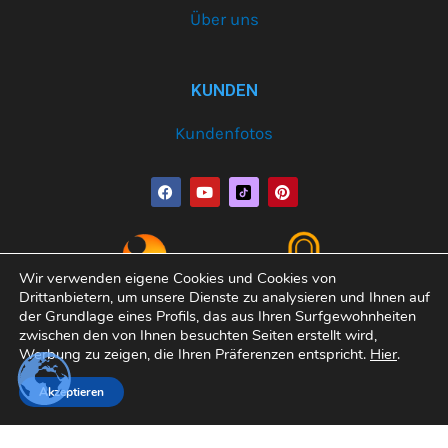
Über uns
KUNDEN
Kundenfotos
F
Y
P
a
o
i
c
u
n
e
t
t
b
u
e
o
b
r
o
e
e
Wir verwenden eigene Cookies und Cookies von
k
s
Drittanbietern, um unsere Dienste zu analysieren und Ihnen auf
t
der Grundlage eines Profils, das aus Ihren Surfgewohnheiten
zwischen den von Ihnen besuchten Seiten erstellt wird,
Werbung zu zeigen, die Ihren Präferenzen entspricht.
Hier
.
Copyright© 2026 Varobath | Erledigt von:
Manager-
Akzeptieren
Community