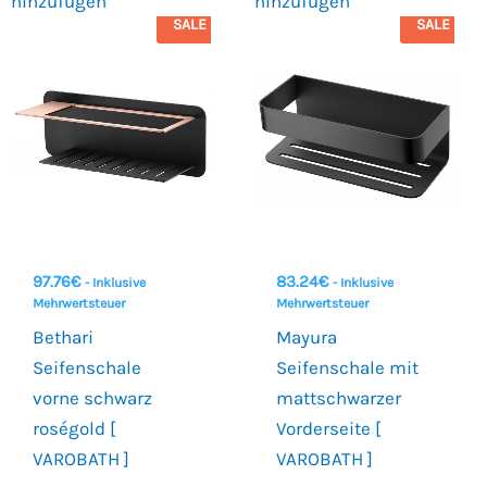
hinzufügen
hinzufügen
SALE
SALE
97.76
€
83.24
€
- Inklusive
- Inklusive
Mehrwertsteuer
Mehrwertsteuer
Bethari
Mayura
Seifenschale
Seifenschale mit
vorne schwarz
mattschwarzer
roségold [
Vorderseite [
VAROBATH ]
VAROBATH ]