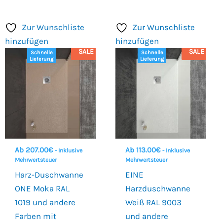
Zur Wunschliste
Zur Wunschliste
hinzufügen
hinzufügen
SALE
SALE
Schnelle
Schnelle
Lieferung
Lieferung
Ab
207.00
€
Ab
113.00
€
- Inklusive
- Inklusive
Mehrwertsteuer
Mehrwertsteuer
Harz-Duschwanne
EINE
ONE Moka RAL
Harzduschwanne
1019 und andere
Weiß RAL 9003
Farben mit
und andere