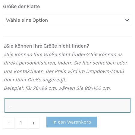
XXL
Größe der Platte
Extra-
große
XXL-
Duschwanne
¿Sie können Ihre Größe nicht finden?
aus
¿Sie können Ihre Größe nicht finden? Sie können es
Kunstharz
direkt personalisieren, indem Sie hier schreiben oder
mit
uns kontaktieren. Der Preis wird im Dropdown-Menü
Schieferstruktur
über Ihrer Größe angezeigt.
und
Beispiel: für 76×96 cm, wählen Sie 80×100 cm.
Anti-
Rutschbeschichtung
GEBROCHENES
WEISS
In den Warenkorb
-
+
9001
Menge