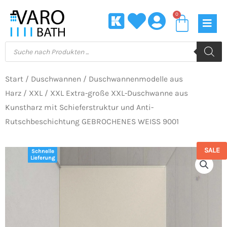
Zum
0
Waren
Inhalt
springen
Products
search
Start
/
Duschwannen
/
Duschwannenmodelle aus
Harz
/
XXL
/ XXL Extra-große XXL-Duschwanne aus
Kunstharz mit Schieferstruktur und Anti-
Rutschbeschichtung GEBROCHENES WEISS 9001
SALE
Schnelle
Lieferung