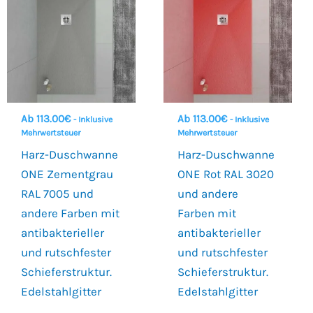
Ab
113.00
€
Ab
113.00
€
- Inklusive
- Inklusive
Mehrwertsteuer
Mehrwertsteuer
Harz-Duschwanne
Harz-Duschwanne
ONE Zementgrau
ONE Rot RAL 3020
RAL 7005 und
und andere
andere Farben mit
Farben mit
antibakterieller
antibakterieller
und rutschfester
und rutschfester
Schieferstruktur.
Schieferstruktur.
Edelstahlgitter
Edelstahlgitter