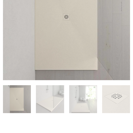
€333
€48.76