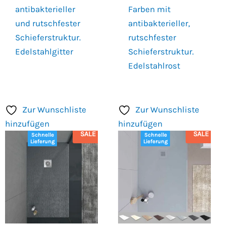
antibakterieller
Farben mit
und rutschfester
antibakterieller,
Schieferstruktur.
rutschfester
Edelstahlgitter
Schieferstruktur.
Edelstahlrost
Zur Wunschliste
Zur Wunschliste
hinzufügen
hinzufügen
SALE
SALE
Schnelle
Schnelle
Lieferung
Lieferung